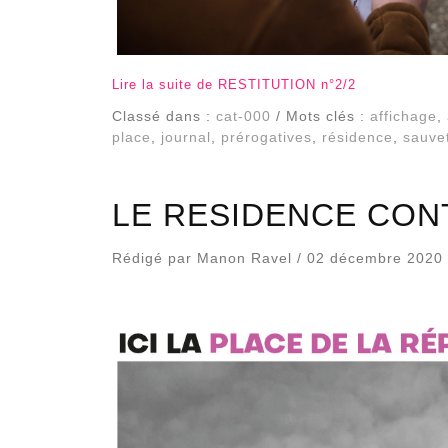
Lire la suite de RESTITUTION n°2/2
Classé dans :
cat-000
/ Mots clés :
affichage
,
place
,
journal
,
prérogatives
,
résidence
,
sauve
LE RESIDENCE CONT
Rédigé par Manon Ravel / 02 décembre 2020