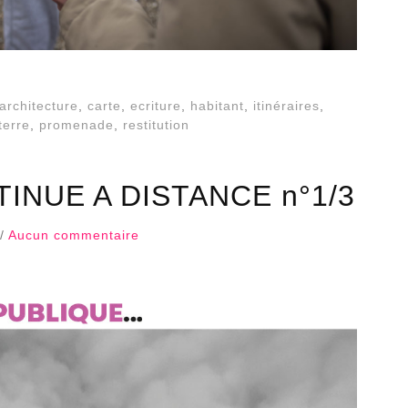
architecture
,
carte
,
ecriture
,
habitant
,
itinéraires
,
terre
,
promenade
,
restitution
INUE A DISTANCE n°1/3
 /
Aucun commentaire