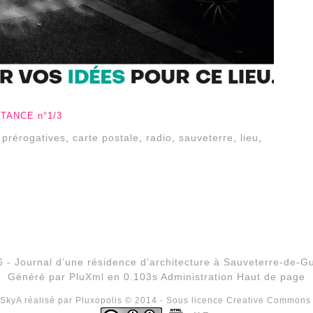
STANCE n°1/3
,
prérogatives
,
carte postale
,
radio
,
sauveterre
,
lieu
,
 - Journal d’une résidence d’architecture à Sauveterre-de-
Généré par
PluXml
en 0.103s
Administration
Haut de page
SkyA réalisé par
Pluxopolis
© 2014 - Sous licence Creative Commons