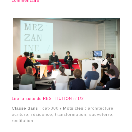
commentaire
Lire la suite de RESTITUTION n°1/2
Classé dans :
cat-000
/ Mots clés :
architecture
,
ecriture
,
résidence
,
transformation
,
sauveterre
,
restitution