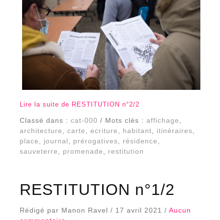
Lire la suite de RESTITUTION n°2/2
Classé dans :
cat-000
/ Mots clés :
affichage
,
architecture
,
carte
,
ecriture
,
habitant
,
itinéraires
,
place
,
journal
,
prérogatives
,
résidence
,
sauveterre
,
promenade
,
restitution
RESTITUTION n°1/2
Rédigé par Manon Ravel / 17 avril 2021 /
Aucun