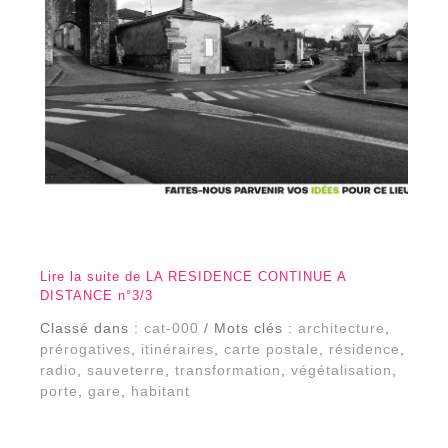
Lire la suite de LA RESIDENCE CONTINUE A
DISTANCE n°3/3
Classé dans :
cat-000
/ Mots clés :
architecture
,
prérogatives
,
itinéraires
,
carte postale
,
résidence
,
radio
,
sauveterre
,
transformation
,
végétalisation
,
porte
,
gare
,
habitant