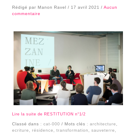
Rédigé par Manon Ravel / 17 avril 2021 /
Aucun
commentaire
Lire la suite de RESTITUTION n°1/2
Classé dans :
cat-000
/ Mots clés :
architecture
,
ecriture
,
résidence
,
transformation
,
sauveterre
,