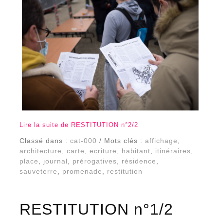
Lire la suite de RESTITUTION n°2/2
Classé dans :
cat-000
/ Mots clés :
affichage
,
architecture
,
carte
,
ecriture
,
habitant
,
itinéraires
,
place
,
journal
,
prérogatives
,
résidence
,
sauveterre
,
promenade
,
restitution
RESTITUTION n°1/2