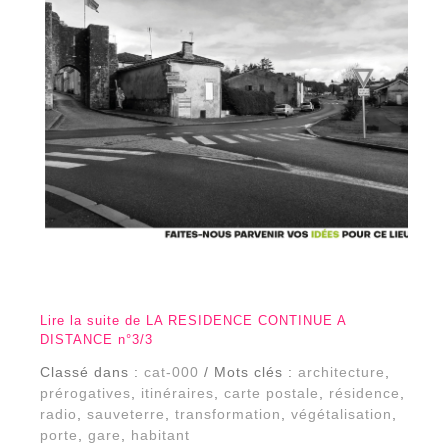
Lire la suite de LA RESIDENCE CONTINUE A
DISTANCE n°3/3
Classé dans :
cat-000
/ Mots clés :
architecture
,
prérogatives
,
itinéraires
,
carte postale
,
résidence
,
radio
,
sauveterre
,
transformation
,
végétalisation
,
porte
,
gare
,
habitant