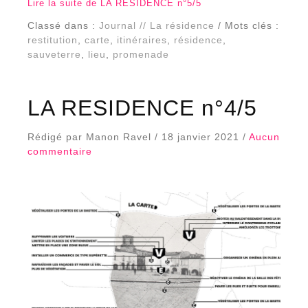
Lire la suite de LA RESIDENCE n°5/5
Classé dans :
Journal // La résidence
/ Mots clés :
restitution
,
carte
,
itinéraires
,
résidence
,
sauveterre
,
lieu
,
promenade
LA RESIDENCE n°4/5
Rédigé par Manon Ravel / 18 janvier 2021 /
Aucun
commentaire