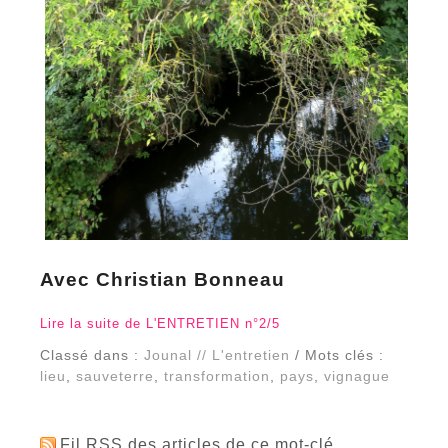
Avec Christian Bonneau
Lire la suite de L'ENTRETIEN n°2/5
Classé dans :
Jounal // L'entretien
/ Mots clés :
lieu
,
sauveterre
,
transformation
,
pays
,
vignague
Fil RSS des articles de ce mot-clé