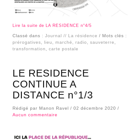
Lire la suite de LA RESIDENCE n°4/5
Classé dans :
Journal // La résidence
/ Mots clés :
prérogatives
,
lieu
,
marché
,
radio
,
sauveterre
,
transformation
,
carte postale
LE RESIDENCE
CONTINUE A
DISTANCE n°1/3
Rédigé par Manon Ravel / 02 décembre 2020 /
Aucun commentaire