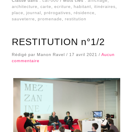
Classé dans :
cat-000
/ Mots clés :
affichage
,
architecture
,
carte
,
ecriture
,
habitant
,
itinéraires
,
place
,
journal
,
prérogatives
,
résidence
,
sauveterre
,
promenade
,
restitution
RESTITUTION n°1/2
Rédigé par Manon Ravel / 17 avril 2021 /
Aucun
commentaire